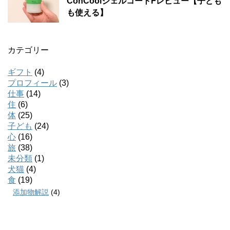
ConCoolジェルコートFレビュー【子ども
も使える】
カテゴリー
ギフト
(4)
プロフィール
(3)
仕事
(14)
住
(6)
体
(25)
子ども
(24)
心
(16)
旅
(38)
未分類
(1)
犬猫
(4)
食
(19)
添加物解説
(4)