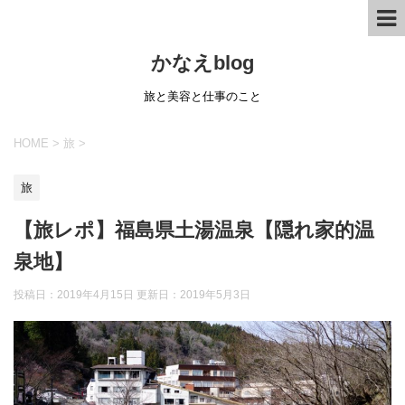
かなえblog
旅と美容と仕事のこと
HOME
>
旅
>
旅
【旅レポ】福島県土湯温泉【隠れ家的温
泉地】
投稿日：2019年4月15日 更新日：
2019年5月3日