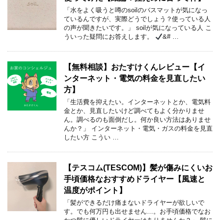
「水をよく吸うと噂のsoilのバスマットが気になっ
ているんですが、実際どうでしょう？使っている人
の声が聞きたいです。」 soilが気になっている人 こ
ういった疑問にお答えします。
&# …
【無料相談】おたすけくんレビュー【イ
ンターネット・電気の料金を見直したい
方】
「生活費を抑えたい。インターネットとか、電気料
金とか、見直したいけど調べてもよく分かりませ
ん。調べるのも面倒だし。何か良い方法はありませ
んか？」 インターネット・電気・ガスの料金を見直
したい方 こうい …
【テスコム(TESCOM)】髪が傷みにくいお
手頃価格なおすすめドライヤー【風速と
温度がポイント】
「髪ができるだけ痛まないドライヤーが欲しいで
す。でも何万円も出せません…。お手頃価格でなお