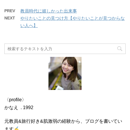
PREV
教員時代に嬉しかった出来事
NEXT
やりたいことの見つけ方【やりたいことが見つからな
い人へ】
〈profile〉
かなえ . 1992
元教員&旅行好き&肌激弱の経験から、ブログを書いてい
ます