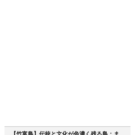
【竹富島】伝統と文化が色濃く残る島：ま