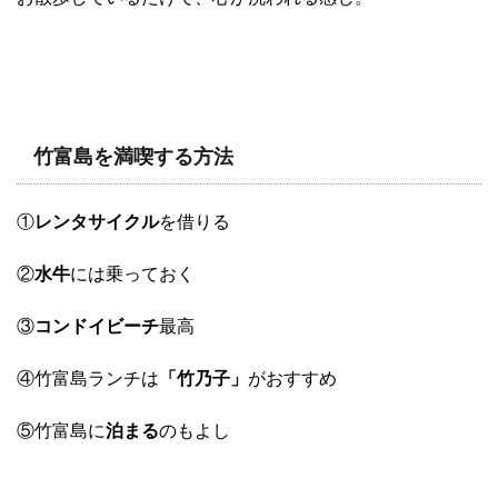
竹富島を満喫する方法
①
レンタサイクル
を借りる
②
水牛
には乗っておく
③
コンドイビーチ
最高
④竹富島ランチは
「竹乃子」
がおすすめ
⑤竹富島に
泊まる
のもよし