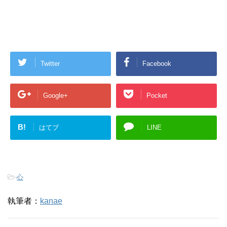
Twitter
Facebook
Google+
Pocket
B!
はてブ
LINE
-
心
執筆者：
kanae