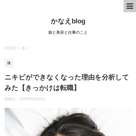
かなえblog
旅と美容と仕事のこと
HOME
>
体
>
体
ニキビができなくなった理由を分析して
みた【きっかけは転職】
投稿日：
2019年6月22日