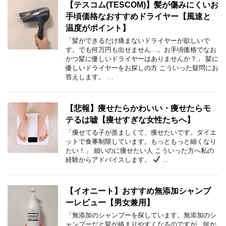
【テスコム(TESCOM)】髪が傷みにくいお
手頃価格なおすすめドライヤー【風速と
温度がポイント】
「髪ができるだけ痛まないドライヤーが欲しいで
す。でも何万円も出せません…。お手頃価格でなお
かつ髪に優しいドライヤーはありませんか？」 髪に
優しいドライヤーをお探しの方 こういった疑問にお
答えします。 …
【悲報】痩せたらかわいい・痩せたらモ
テるは嘘【痩せすぎな女性たちへ】
「痩せてる子が羨ましくて、痩せたいです。ダイエ
ットで食事制限しています。もっともっと細くなり
たい！」 細いのに痩せたい人 こういった方へ私の
経験からアドバイスします。
…
【イオニート】おすすめ無添加シャンプ
ーレビュー【男女兼用】
「無添加のシャンプーを探しています。無添加のシ
ャンプーだと髪が絡まりやすくなるのですが、何か