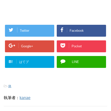
Twitter
Facebook
Google+
Pocket
B!
はてブ
LINE
-
体
執筆者：
kanae