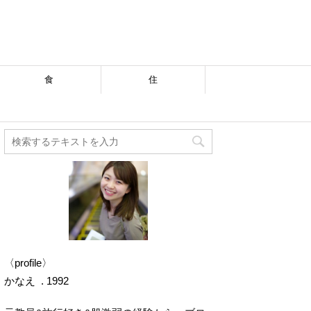
食
住
〈profile〉
かなえ . 1992