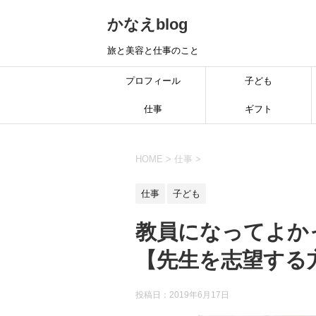
かなえblog
旅と美容と仕事のこと
プロフィール
子ども
仕事
ギフト
HOME
>
仕事
>
仕事
子ども
教員になってよか
【先生を志望する
投稿日：
2019年6月17日