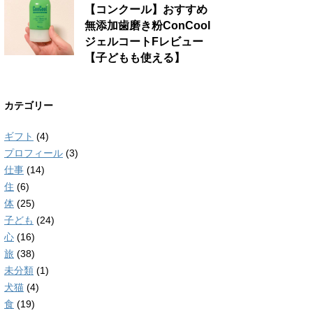
【コンクール】おすすめ
無添加歯磨き粉ConCool
ジェルコートFレビュー
【子どもも使える】
カテゴリー
ギフト
(4)
プロフィール
(3)
仕事
(14)
住
(6)
体
(25)
子ども
(24)
心
(16)
旅
(38)
未分類
(1)
犬猫
(4)
食
(19)