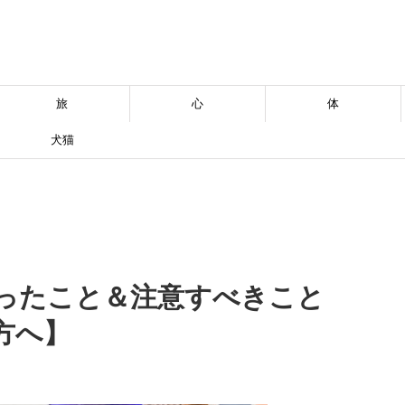
旅
心
体
犬猫
ったこと＆注意すべきこと
方へ】