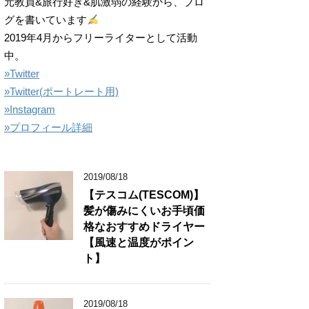
元教員&旅行好き&肌激弱の経験から、ブロ
グを書いています
2019年4月からフリーライターとして活動
中。
»Twitter
»
Twitter(
ポートレート用)
»Instagram
»プロフィール詳細
2019/08/18
【テスコム(TESCOM)】
髪が傷みにくいお手頃価
格なおすすめドライヤー
【風速と温度がポイン
ト】
2019/08/18